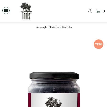
0
Anasayfa
Ürünler
Zeytinler
YENI