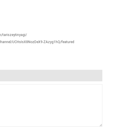
/tariszeytinyagi/
/channel/UCHsIsX8NozDeX9-ZAzyg1hQ/featured