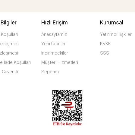
Bilgiler
Hızlı Erişim
Kurumsal
Koşulları
Anasayfamız
Yatırımcı İlişkileri
özleşmesi
Yeni Ürünler
KVKK
özleşmesi
İndirimdekiler
SSS
e İade Koşulları
Müşteri Hizmetleri
ve Güvenlik
Sepetim