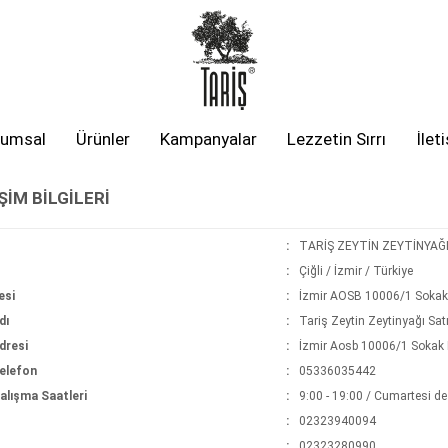
rumsal
Ürünler
Kampanyalar
Lezzetin Sırrı
İlet
ŞIM BILGILERI
:
TARİŞ ZEYTİN ZEYTİNYAĞI
:
Çiğli / İzmir / Türkiye
esi
:
İzmir AOSB 10006/1 Sokak 
dı
:
Tariş Zeytin Zeytinyağı Sa
dresi
:
İzmir Aosb 10006/1 Sokak N
elefon
:
05336035442
lışma Saatleri
:
9:00 - 19:00 / Cumartesi de
:
02323940094
:
02323280990