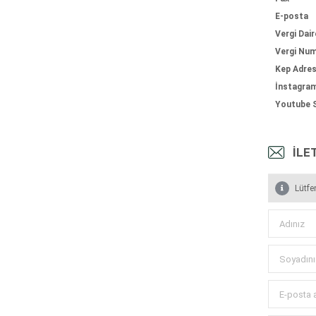
E-posta
Vergi Dair
Vergi Num
Kep Adres
İnstagram
Youtube S
İLE
Lütfe
Adınız
Soyadını
E-posta 