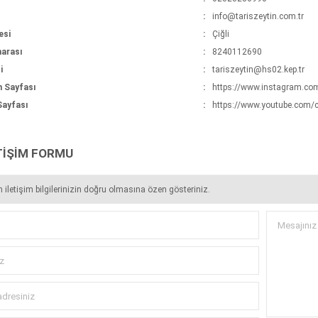
:
info@tariszeytin.com.tr
esi
:
Çiğli
arası
:
8240112690
i
:
tariszeytin@hs02.kep.tr
 Sayfası
:
https://www.instagram.com
ayfası
:
https://www.youtube.com
TIŞIM FORMU
n iletişim bilgilerinizin doğru olmasına özen gösteriniz.
Mesajınız
z
adresiniz