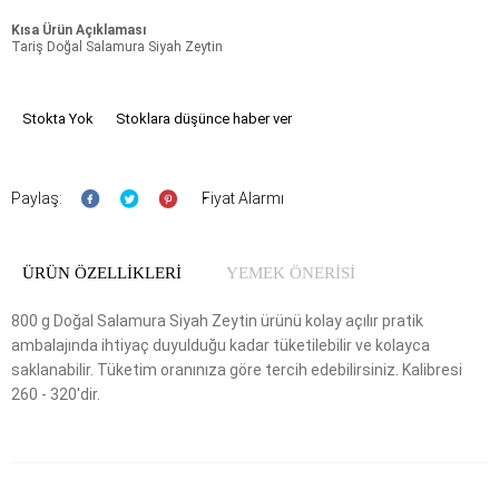
Kısa Ürün Açıklaması
Tariş Doğal Salamura Siyah Zeytin
Stokta Yok
Stoklara düşünce haber ver
Paylaş:
Fiyat Alarmı
ÜRÜN ÖZELLIKLERI
YEMEK ÖNERİSİ
800 g Doğal Salamura Siyah Zeytin ürünü kolay açılır pratik
ambalajında ihtiyaç duyulduğu kadar tüketilebilir ve kolayca
saklanabilir. Tüketim oranınıza göre tercih edebilirsiniz. Kalibresi
260 - 320'dir.