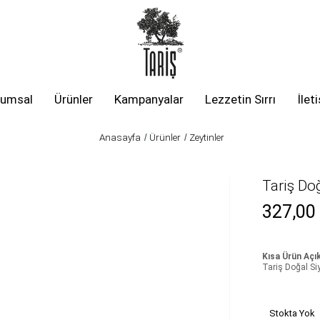
rumsal
Ürünler
Kampanyalar
Lezzetin Sırrı
İlet
Anasayfa
Ürünler
Zeytinler
Tariş Do
327,00
Kısa Ürün Açı
Tariş Doğal Si
Stokta Yok