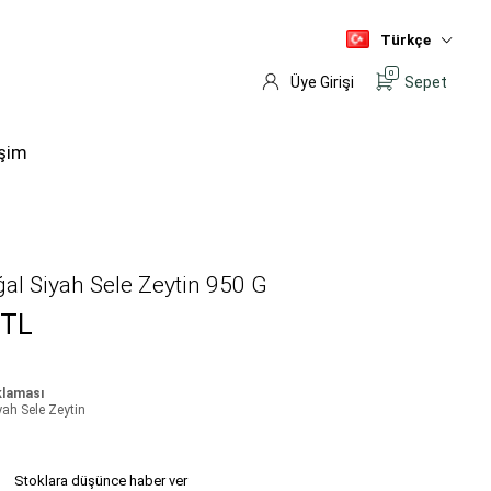
Türkçe
0
Üye Girişi
Sepet
işim
ğal Siyah Sele Zeytin 950 G
TL
klaması
yah Sele Zeytin
Stoklara düşünce haber ver