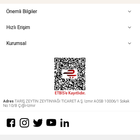
Önemli Bilgiler
Hızlı Erişim
Kurumsal
Adres
TARİŞ ZEYTİN ZEYTİNYAĞI TİCARET A.Ş. İzmir AOSB 10006/1 Sokak
No:10/B Çiğli-İzmir