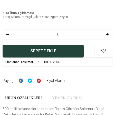
Kısa Ürün Açıklaması
Tariş Salamura Yeşil Çekirdeksiz Izgara Zeytin
SEPETE EKLE
Planlanan Teslimat
:
08.08.2026
Paylaş:
Fiyat Alarmı
ÜRÜN ÖZELLIKLERI
YEMEK ÖNERİSİ
500 cc'lik kavanozlarda sunulan 'İşlem Görmüş Salamura Yeşil
Çekirdeksiz Izgara Zeytin' Kekik, Sarımsak, Domates ve Çeşitli